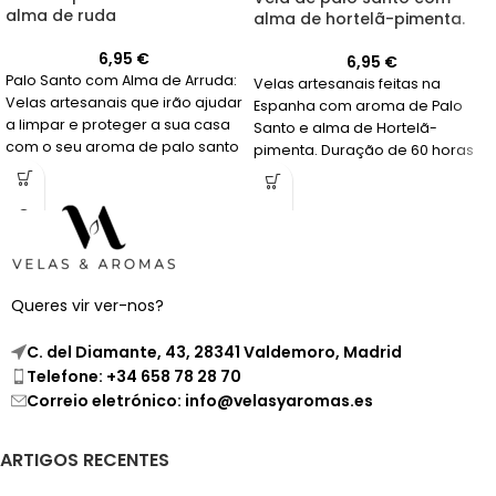
alma de ruda
alma de hortelã-pimenta.
6,95
€
6,95
€
Palo Santo com Alma de Arruda:
Velas artesanais feitas na
Velas artesanais que irão ajudar
Espanha com aroma de Palo
a limpar e proteger a sua casa
Santo e alma de Hortelã-
com o seu aroma de palo santo
pimenta. Duração de 60 horas
e arruda. Feitas em Espanha.
para uma experiência relaxante
e refrescante.
Queres vir ver-nos?
C. del Diamante, 43, 28341 Valdemoro, Madrid
Telefone: +34 658 78 28 70
Correio eletrónico: info@velasyaromas.es
ARTIGOS RECENTES