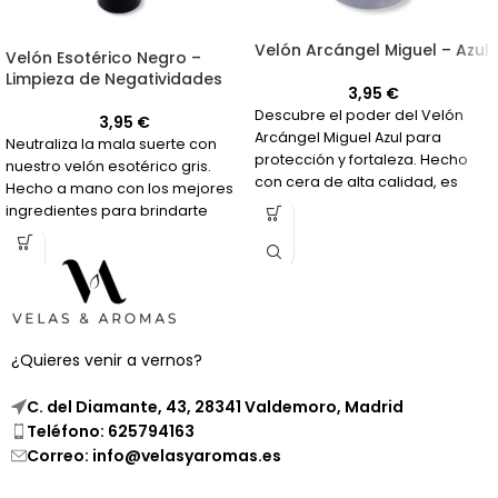
Velón Arcángel Miguel – Azul
Velón Esotérico Negro –
Limpieza de Negatividades
3,95
€
Descubre el poder del Velón
3,95
€
Arcángel Miguel Azul para
Neutraliza la mala suerte con
protección y fortaleza. Hecho
nuestro velón esotérico gris.
con cera de alta calidad, es
Hecho a mano con los mejores
perfecto para tus peticiones
ingredientes para brindarte
más importantes.
protección y paz.
¿Quieres venir a vernos?
C. del Diamante, 43, 28341 Valdemoro, Madrid
Teléfono: 625794163
Correo: info@velasyaromas.es