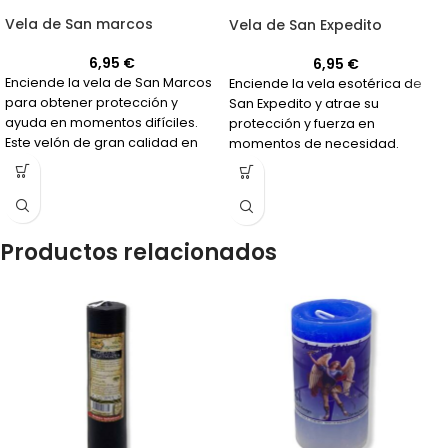
Vela de San marcos
Vela de San Expedito
6,95
€
6,95
€
Enciende la vela de San Marcos
Enciende la vela esotérica de
para obtener protección y
San Expedito y atrae su
ayuda en momentos difíciles.
protección y fuerza en
Este velón de gran calidad en
momentos de necesidad.
color blanco y rojo es ideal para
¡Compra la tuya y conoce más
aquellos que buscan justicia en
sobre este poderoso velón de
un caso legal o protección
colores rojo y verde!
contra la envidia y el mal de ojo.
Pídele a San Marcos que
Productos relacionados
interceda por ti y te brinde la
protección que necesitas.