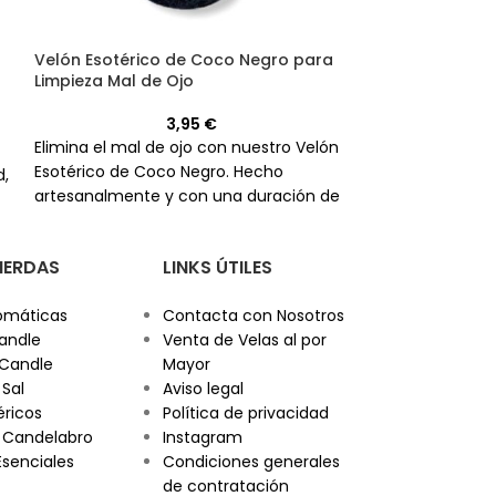
Velón Esotérico de Coco Negro para
Velón Esotérico
Limpieza Mal de Ojo
Bienestar
3,95
€
Elimina el mal de ojo con nuestro Velón
Transforma tu h
Esotérico de Coco Negro. Hecho
d,
felicidad y bien
artesanalmente y con una duración de
esotérico cele
60 horas, es perfecto para tus rituales
los mejores ing
de limpieza espiritual.
a alcanzar la a
PIERDAS
LINKS ÚTILES
mereces.
omáticas
Contacta con Nosotros
andle
Venta de Velas al por
 Candle
Mayor
 Sal
Aviso legal
éricos
Política de privacidad
 Candelabro
Instagram
Esenciales
Condiciones generales
de contratación