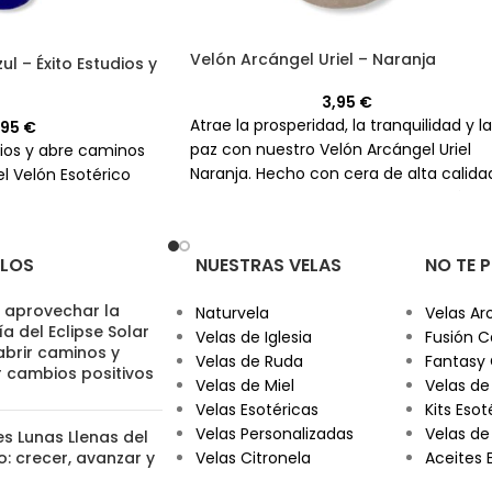
Velón Arcángel Uriel – Naranja
ul – Éxito Estudios y
3,95
€
Atrae la prosperidad, la tranquilidad y la
,95
€
paz con nuestro Velón Arcángel Uriel
ios y abre caminos
Naranja. Hecho con cera de alta calida
el Velón Esotérico
es perfecto para tus peticiones más
importantes.
ULOS
NUESTRAS VELAS
NO TE 
aprovechar la
Naturvela
Velas Ar
a del Eclipse Solar
Velas de Iglesia
Fusión C
abrir caminos y
Velas de Ruda
Fantasy
r cambios positivos
Velas de Miel
Velas de
Velas Esotéricas
Kits Esot
Velas Personalizadas
Velas de
es Lunas Llenas del
: crecer, avanzar y
Velas Citronela
Aceites 