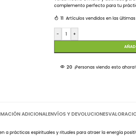
complemento perfecto para tu práctica
11
Artículos vendidos en las últimas
-
+
AÑAD
20
¡Personas viendo esto ahora!
RMACIÓN ADICIONAL
ENVÍOS Y DEVOLUCIONES
VALORACI
 a prácticas espirituales y rituales para atraer la energía posit