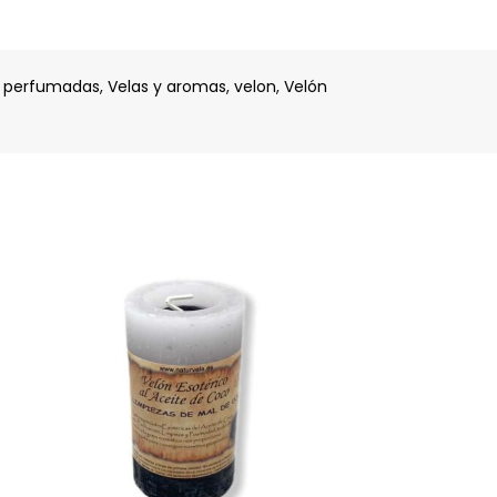
s perfumadas
,
Velas y aromas
,
velon
,
Velón