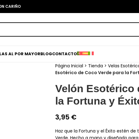
CON CARIÑO
ELAS AL POR MAYOR
BLOG
CONTACTO
Página Inicial
>
Tienda
>
Velas Esotéric
Esotérico de Coco Verde para la Fort
Velón Esotérico
la Fortuna y Éxit
3,95
€
Haz que la Fortuna y el Éxito estén de
Verde. Hecho a mano y diseñado para ri