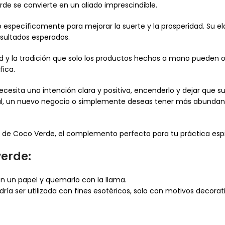
de se convierte en un aliado imprescindible.
o específicamente para mejorar la suerte y la prosperidad. Su 
esultados esperados.
d y la tradición que solo los productos hechos a mano pueden o
fica.
ecesita una intención clara y positiva, encenderlo y dejar que s
l, un nuevo negocio o simplemente deseas tener más abundancia
de Coco Verde, el complemento perfecto para tu práctica espir
verde:
en un papel y quemarlo con la llama.
dría ser utilizada con fines esotéricos, solo con motivos decorat