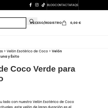
BLOG
CONTACTA
FAQS
ACCESO/REGISTRO
0,00
€
as
>
Velón Esotérico de Coco
>
Velón
una y Éxito
 de Coco Verde para
o
 tu lado con nuestro Velón Esotérico de Coco
tuales, este velón de larga duración es el