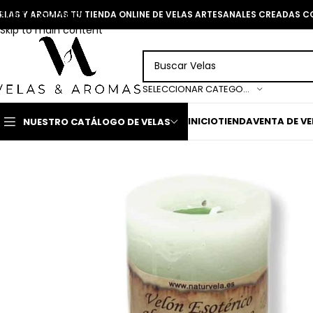
Skip to navigation
ELAS Y AROMAS TU TIENDA ONLINE DE VELAS ARTESANALES CREADAS 
Skip to main content
SELECCIONAR CATEGORÍA
INICIO
TIENDA
VENTA DE V
NUESTRO CATÁLOGO DE VELAS