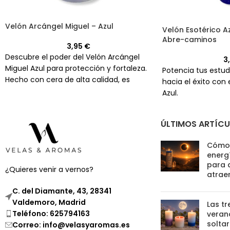
Velón Arcángel Miguel – Azul
Velón Esotérico Az
Abre-caminos
3,95
€
Descubre el poder del Velón Arcángel
3
Miguel Azul para protección y fortaleza.
Potencia tus estud
Hecho con cera de alta calidad, es
hacia el éxito con 
perfecto para tus peticiones más
Azul.
importantes.
ÚLTIMOS ARTÍC
Cómo 
energí
para 
¿Quieres venir a vernos?
atrae
C. del Diamante, 43, 28341
Valdemoro, Madrid
Las tr
Teléfono: 625794163
verano
soltar
Correo: info@velasyaromas.es