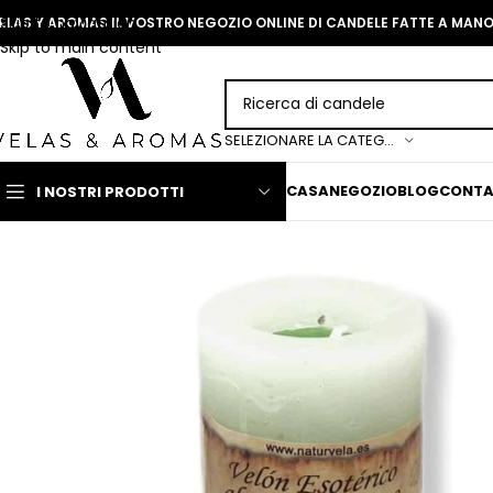
Skip to navigation
ELAS Y AROMAS IL VOSTRO NEGOZIO ONLINE DI CANDELE FATTE A MAN
Skip to main content
SELEZIONARE LA CATEGORIA
CASA
NEGOZIO
BLOG
CONT
I NOSTRI PRODOTTI