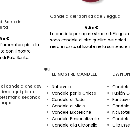
Candela dell’apri strade Eleggua.
i Santo in
nità
6,95
€
Le candele per aprire strade di Eleggua
,95
€
sono candele di alta qualità nei colori
ell'aromaterapia e la
nero e rosso, utilizzate nella santeria e 
to con il nostro
altre tradizioni spirituali per connettersi
 di Palo Santo.
con l'energia protettiva e guida
dell'orisha Eleggua.
LE NOSTRE CANDELE
DA NON
 di candela che devi
Naturvela
Candele
dere ogni giorno
Candele per la Chiesa
Fusión C
 settimana secondo
Candele di Ruda
Fantasy
cangeli
Candele al Miele
Candele 
Candele Esoteriche
Kit Esoter
Candele Personalizzate
Candele 
Candele alla Citronella
Olio Esse