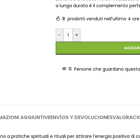
a lunga durata è il complemento perfett
8
prodotti venduti nell'ultimo 4 ore
-
+
AGGIUN
11
Persone che guardano quest
MAZIONI AGGIUNTIVE
ENVÍOS Y DEVOLUCIONES
VALORACI
 a pratiche spirituali e rituali per attirare l’energia positiva di