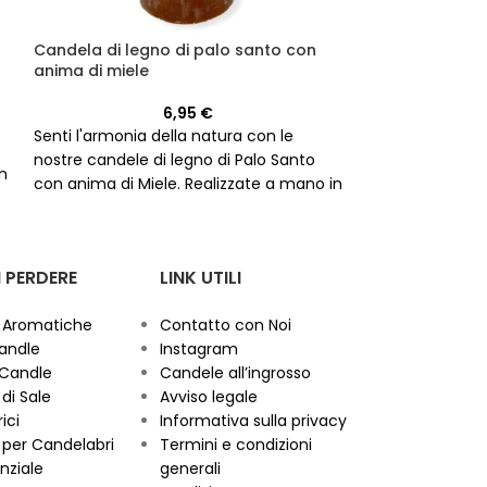
Candela di legno di palo santo con
Candela di Sa
anima di miele
6,95
€
Accendi la cand
Senti l'armonia della natura con le
ottenere protez
nostre candele di legno di Palo Santo
momenti difficil
in
con anima di Miele. Realizzate a mano in
qualità, bianca 
Spagna, con una durata di 60 ore.
coloro che cerca
causa legale o p
dal malocchio. 
 PERDERE
LINK UTILI
intercedere per t
protezione di cu
 Aromatiche
Contatto con Noi
andle
Instagram
 Candle
Candele all’ingrosso
di Sale
Avviso legale
ici
Informativa sulla privacy
per Candelabri
Termini e condizioni
nziale
generali