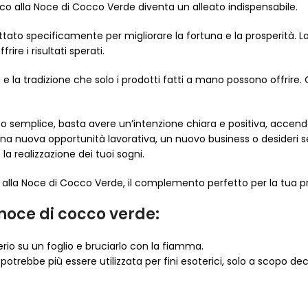
rico alla Noce di Cocco Verde diventa un alleato indispensabile.
tato specificamente per migliorare la fortuna e la prosperità. L
rire i risultati sperati.
à e la tradizione che solo i prodotti fatti a mano possono offrir
to semplice, basta avere un’intenzione chiara e positiva, accende
una nuova opportunità lavorativa, un nuovo business o desider
a realizzazione dei tuoi sogni.
 alla Noce di Cocco Verde, il complemento perfetto per la tua pra
 noce di cocco verde:
rio su un foglio e bruciarlo con la fiamma.
otrebbe più essere utilizzata per fini esoterici, solo a scopo dec