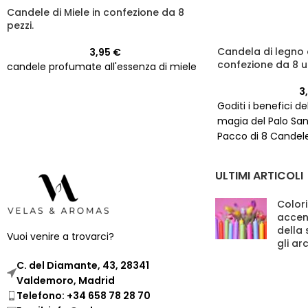
Candele di Miele in confezione da 8
pezzi.
Candela di legno d
3,95
€
confezione da 8 u
candele profumate all'essenza di miele
3
Goditi i benefici d
magia del Palo San
Pacco di 8 Candele
Acquista ora!
ULTIMI ARTICOLI
Colori
accen
della
Vuoi venire a trovarci?
gli ar
C. del Diamante, 43, 28341
Valdemoro, Madrid
Telefono: +34 658 78 28 70