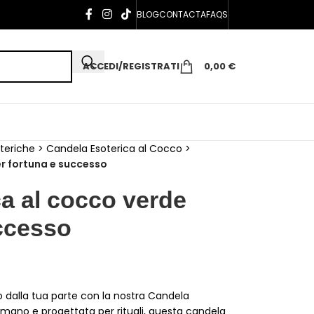
BLOG
CONTACTA
FAQS
ACCEDI/REGISTRATI
0,00
€
teriche
>
Candela Esoterica al Cocco
>
r fortuna e successo
a al cocco verde
uccesso
no dalla tua parte con la nostra Candela
 mano e progettata per rituali, questa candela