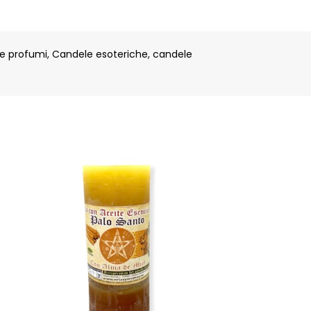
e profumi
,
Candele esoteriche
,
candele