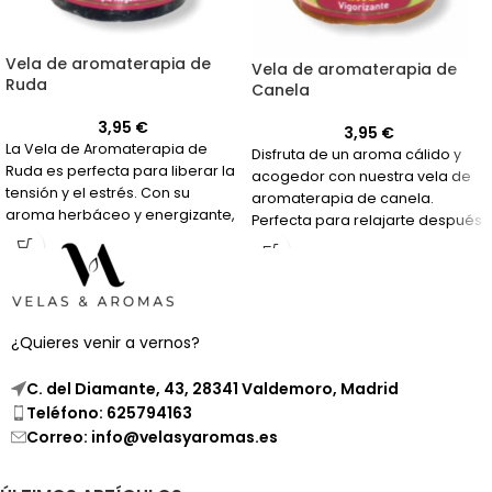
Vela de aromaterapia de
Vela de aromaterapia de
Ruda
Canela
3,95
€
3,95
€
La Vela de Aromaterapia de
Disfruta de un aroma cálido y
Ruda es perfecta para liberar la
acogedor con nuestra vela de
tensión y el estrés. Con su
aromaterapia de canela.
aroma herbáceo y energizante,
Perfecta para relajarte después
te ayudará a mejorar la
de un día agotador.
concentración y aclarar la
mente.
¿Quieres venir a vernos?
C. del Diamante, 43, 28341 Valdemoro, Madrid
Teléfono: 625794163
Correo: info@velasyaromas.es