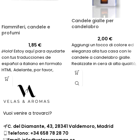
Candele gialle per
candelabro
Fiammiferi, candele e
profumi
2,00
€
1,85
€
Aggiungi un tocco di colore ed
¡Hola! Estoy aquí para ayudarte
eleganza alla tua casa con le
con tus traducciones de
candele a candelabro gialle.
español a italiano en formato
Realizzate in cera di alta qualità,
HTML. Adelante, por favor,
il loro vibrante colore giallo e la
envíame el texto que necesitas
loro lunga durata le rendono
traducir y yo me encargaré de
ideali per essere utilizzate in
hacerlo de manera precisa y sin
candelabri o portacandele.
aumentar el número de
caracteres. ¡Estoy listo para
comenzar!
Vuoi venire a trovarci?
C. del Diamante, 43, 28341 Valdemoro, Madrid
Telefono: +34 658 78 28 70
Email: info@velasyaromas.es