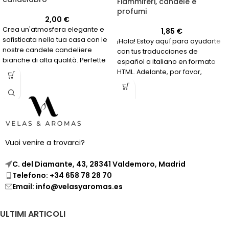
Fiammiferi, candele e
profumi
2,00
€
Crea un'atmosfera elegante e
1,85
€
sofisticata nella tua casa con le
¡Hola! Estoy aquí para ayudarte
nostre candele candeliere
con tus traducciones de
bianche di alta qualità. Perfette
español a italiano en formato
per qualsiasi occasione
HTML. Adelante, por favor,
speciale o semplicemente per
envíame el texto que necesitas
illuminare la tua casa.
traducir y yo me encargaré de
hacerlo de manera precisa y sin
aumentar el número de
caracteres. ¡Estoy listo para
comenzar!
Vuoi venire a trovarci?
C. del Diamante, 43, 28341 Valdemoro, Madrid
Telefono: +34 658 78 28 70
Email: info@velasyaromas.es
ULTIMI ARTICOLI