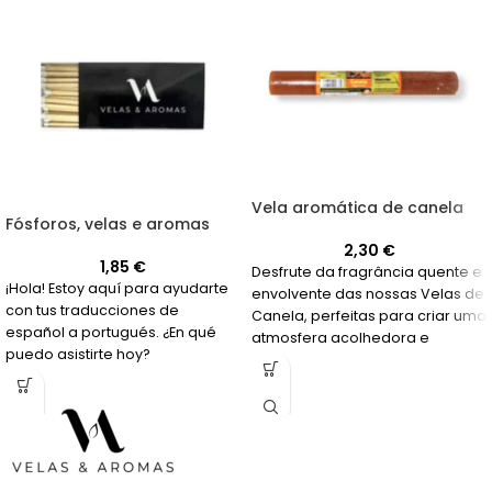
Vela aromática de canela
Fósforos, velas e aromas
2,30
€
1,85
€
Desfrute da fragrância quente e
¡Hola! Estoy aquí para ayudarte
envolvente das nossas Velas de
con tus traducciones de
Canela, perfeitas para criar uma
español a portugués. ¿En qué
atmosfera acolhedora e
puedo asistirte hoy?
relaxante em sua casa.