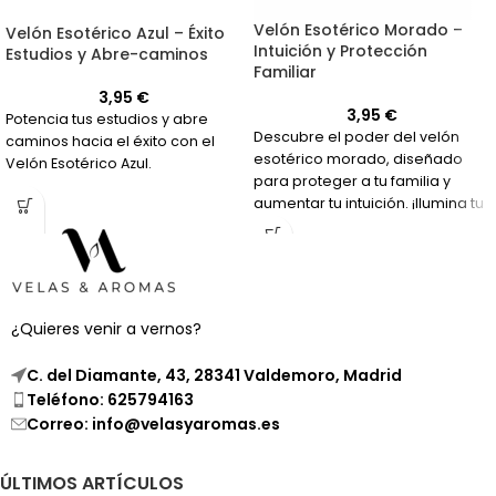
Velón Esotérico Morado –
Velón Esotérico Azul – Éxito
Intuición y Protección
Estudios y Abre-caminos
Familiar
3,95
€
3,95
€
Potencia tus estudios y abre
Descubre el poder del velón
caminos hacia el éxito con el
esotérico morado, diseñado
Velón Esotérico Azul.
para proteger a tu familia y
aumentar tu intuición. ¡Ilumina tu
hogar con esta vela de 50
horas!
¿Quieres venir a vernos?
C. del Diamante, 43, 28341 Valdemoro, Madrid
Teléfono: 625794163
Correo: info@velasyaromas.es
ÚLTIMOS ARTÍCULOS