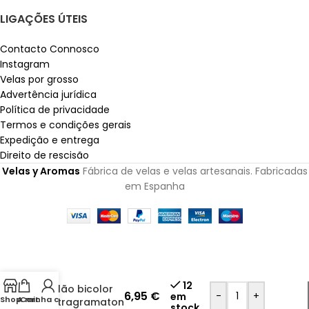
LIGAÇÕES ÚTEIS
Contacto Connosco
Instagram
Velas por grosso
Advertência jurídica
Política de privacidade
Termos e condições gerais
Expedição e entrega
Direito de rescisão
Velas y Aromas
Fábrica de velas e velas artesanais. Fabricadas
em Espanha
12
Velão bicolor
6,95
€
-
+
em
Shop
A minha conta
Cart
Tetragramaton
stock