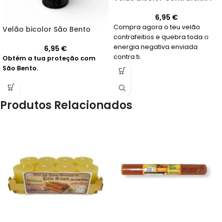
6,95
€
Compra agora o teu velão
Velão bicolor São Bento
contrafeitios e quebra toda a
energia negativa enviada
6,95
€
contra ti.
Obtém a tua proteção com
São Bento.
Produtos Relacionados