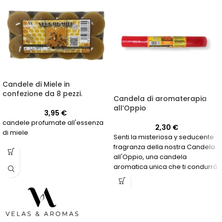
Candele di Miele in
confezione da 8 pezzi.
Candela di aromaterapia
all’Oppio
3,95
€
candele profumate all'essenza
2,30
€
di miele
Senti la misteriosa y seducente
fragranza della nostra Candela
all'Oppio, una candela
aromatica unica che ti condurrà
in un mondo di sensazioni
intense e rilassanti.