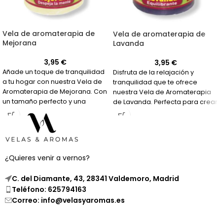
Vela de aromaterapia de
Vela de aromaterapia de
Mejorana
Lavanda
3,95
€
3,95
€
Añade un toque de tranquilidad
Disfruta de la relajación y
a tu hogar con nuestra Vela de
tranquilidad que te ofrece
Aromaterapia de Mejorana. Con
nuestra Vela de Aromaterapia
un tamaño perfecto y una
de Lavanda. Perfecta para crear
fragancia relajante, es ideal
un ambiente de paz en tu hogar.
para sesiones de aromaterapia
y meditación en casa.
¿Quieres venir a vernos?
C. del Diamante, 43, 28341 Valdemoro, Madrid
Teléfono: 625794163
Correo: info@velasyaromas.es