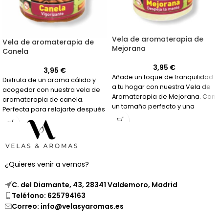
Vela de aromaterapia de
Vela de aromaterapia de
Mejorana
Canela
3,95
€
3,95
€
Añade un toque de tranquilidad
Disfruta de un aroma cálido y
a tu hogar con nuestra Vela de
acogedor con nuestra vela de
Aromaterapia de Mejorana. Con
aromaterapia de canela.
un tamaño perfecto y una
Perfecta para relajarte después
fragancia relajante, es ideal
de un día agotador.
para sesiones de aromaterapia
y meditación en casa.
¿Quieres venir a vernos?
C. del Diamante, 43, 28341 Valdemoro, Madrid
Teléfono: 625794163
Correo: info@velasyaromas.es