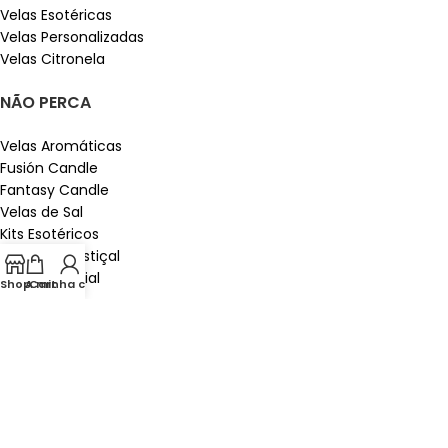
Velas Esotéricas
Velas Personalizadas
Velas Citronela
NÃO PERCA
Velas Aromáticas
Fusión Candle
Fantasy Candle
Velas de Sal
Kits Esotéricos
Velas de Castiçal
Óleo Essencial
Shop
A minha conta
Cart
LIGAÇÕES ÚTEIS
Contacto Connosco
Instagram
Velas por grosso
Advertência jurídica