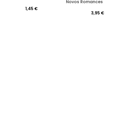
Novos Romances
1,45
€
3,95
€