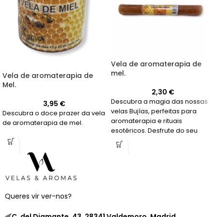
Vela de aromaterapia de
mel.
Vela de aromaterapia de
Mel.
2,30
€
Descubra a magia das nossas
3,95
€
velas Bujías, perfeitas para
Descubra o doce prazer da vela
aromaterapia e rituais
de aromaterapia de mel.
esotéricos. Desfrute do seu
suave aroma a mel enquanto
relaxa por mais de 20 horas.
Queres vir ver-nos?
C. del Diamante, 43, 28341 Valdemoro, Madrid