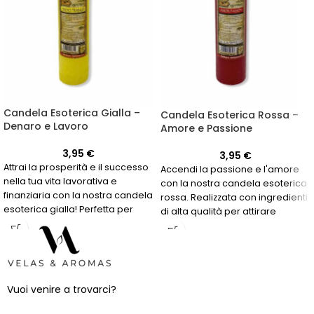
Candela Esoterica Gialla –
Candela Esoterica Rossa –
Denaro e Lavoro
Amore e Passione
3,95
€
3,95
€
Attrai la prosperità e il successo
Accendi la passione e l'amore
nella tua vita lavorativa e
con la nostra candela esoterica
finanziaria con la nostra candela
rossa. Realizzata con ingredienti
esoterica gialla! Perfetta per
di alta qualità per attirare
coloro che cercano energie
energie positive nelle tue
positive per il denaro e il lavoro.
relazioni.
Vuoi venire a trovarci?