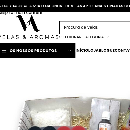
Skip to navigation
ELAS Y AROMAS A SUA LOJA ONLINE DE VELAS ARTESANAIS CRIADAS 
Skip to main content
SELECIONAR CATEGORIA
INÍCIO
LOJA
BLOGUE
CONTA
OS NOSSOS PRODUTOS