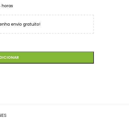
4 horas
enha envio gratuito!
DICIONAR
NES