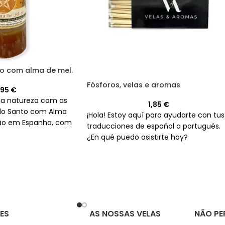
to com alma de mel.
Fósforos, velas e aromas
,95
€
da natureza com as
1,85
€
alo Santo com Alma
¡Hola! Estoy aquí para ayudarte con tus
mão em Espanha, com
traducciones de español a portugués.
 horas.
¿En qué puedo asistirte hoy?
ES
AS NOSSAS VELAS
NÃO PE