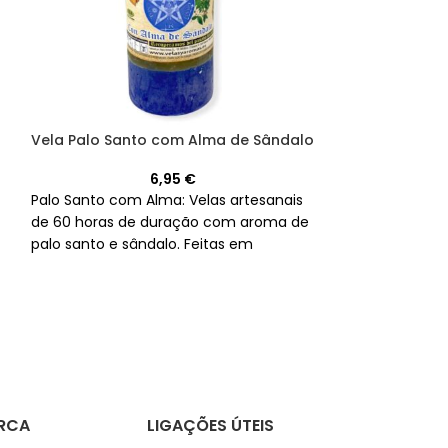
Vela Palo Santo com Alma de Sândalo
ESGOTADO
6,95
€
Pacote de Vel
Palo Santo com Alma: Velas artesanais
de 60 horas de duração com aroma de
palo santo e sândalo. Feitas em
Descubra o cal
Espanha.
nossas Velas do
compre-os hoje
RCA
LIGAÇÕES ÚTEIS