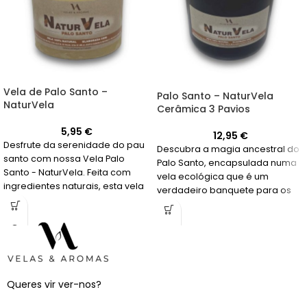
Vela de Palo Santo –
Palo Santo – NaturVela
NaturVela
Cerâmica 3 Pavios
5,95
€
12,95
€
Desfrute da serenidade do pau
Descubra a magia ancestral do
santo com nossa Vela Palo
Palo Santo, encapsulada numa
Santo - NaturVela. Feita com
vela ecológica que é um
ingredientes naturais, esta vela
verdadeiro banquete para os
oferece 48 horas de luz quente
sentidos.
e um aroma que eleva qualquer
ambiente.
Queres vir ver-nos?