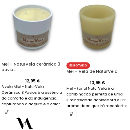
Mel – NaturVela cerâmica 3
ESGOTADO
pavios
Mel – Vela de NaturVela
12,95
€
10,95
€
A vela Miel - NaturVela
Mel - Fanal NaturVela é a
Cerâmica 3 Pavios é a essência
combinação perfeita de uma
do conforto e da indulgência,
luminosidade acolhedora e um
capturando a doçura e o calor
aroma doce que irá reconfortar
em uma fragrância que durará
os seus sentidos.
por horas.