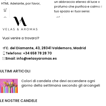
un abbraccio etereo di luce e
HTML. Adelante, por favor,
profumo che purifica e calma il
envíame el texto que necesitas
tuo spazio e i tuoi sensi.
traducir y yo me encargaré de
hacerlo de manera precisa y sin
aumentar el número de
caracteres. ¡Estoy listo para
comenzar!
Vuoi venire a trovarci?
C. del Diamante, 43, 28341 Valdemoro, Madrid
Telefono: +34 658 78 28 70
Email: info@velasyaromas.es
ULTIMI ARTICOLI
Colori di candela che devi accendere ogni
giorno della settimana secondo gli arcangeli
LE NOSTRE CANDELE