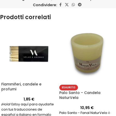
Condividere:
Prodotti correlati
Fiammiferi, candele e
ESAURITO
profumi
Palo Santo – Candela
NaturVela
1,85
€
¡Hola! Estoy aquí para ayudarte
10,95
€
con tus traducciones de
Palo Santo - Fanal NaturVela è
español a italiano en formato