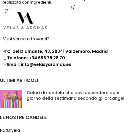
Realizzata con ingredienti
14 stoppini di varie dimensioni
naturali, questa candela offre 48
per creare la tua candela
ore di luce calda e un aroma
perlata nel contenitore che
che eleva qualsiasi ambiente.
preferisci. Questo concetto
unico ti consente di
personalizzare la tua candela e
Vuoi venire a trovarci?
integra la bellezza e l'unicità
delle candele perlate in
C. del Diamante, 43, 28341 Valdemoro, Madrid
qualsiasi ambiente, adattandosi
Telefono: +34 658 78 28 70
al tuo stile e preferenze.
Email: info@velasyaromas.es
ULTIMI ARTICOLI
Colori di candela che devi accendere ogni
giorno della settimana secondo gli arcangeli
LE NOSTRE CANDELE
Naturvela