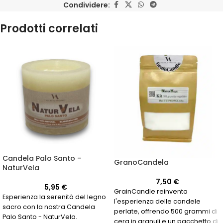
Condividere:
Prodotti correlati
Candela Palo Santo –
GranoCandela
NaturVela
7,50
€
5,95
€
GrainCandle reinventa
Esperienza la serenità del legno
l'esperienza delle candele
sacro con la nostra Candela
perlate, offrendo 500 grammi di
Palo Santo - NaturVela.
cera in granuli e un pacchetto di