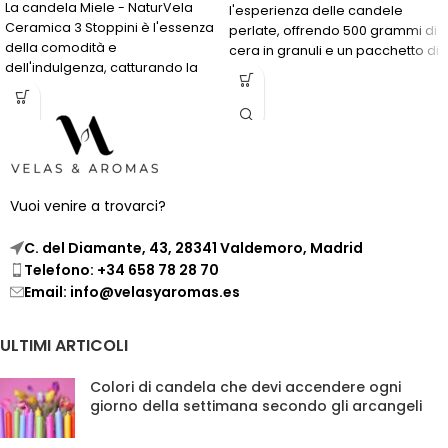
La candela Miele - NaturVela
l'esperienza delle candele
Ceramica 3 Stoppini è l'essenza
perlate, offrendo 500 grammi di
della comodità e
cera in granuli e un pacchetto di
dell'indulgenza, catturando la
14 stoppini di varie dimensioni
dolcezza e il calore in una
per creare la tua candela
fragranza che durerà per ore.
perlata nel contenitore che
preferisci. Questo concetto
unico ti consente di
personalizzare la tua candela e
integra la bellezza e l'unicità
Vuoi venire a trovarci?
delle candele perlate in
qualsiasi ambiente, adattandosi
C. del Diamante, 43, 28341 Valdemoro, Madrid
al tuo stile e preferenze.
Telefono: +34 658 78 28 70
Email: info@velasyaromas.es
ULTIMI ARTICOLI
Colori di candela che devi accendere ogni
giorno della settimana secondo gli arcangeli