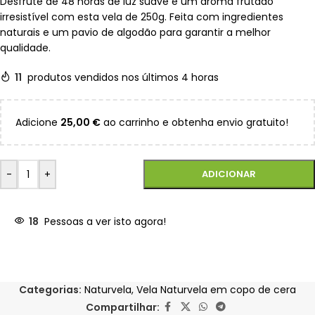
Desfrute de 48 horas de luz suave e um aroma frutado
irresistível com esta vela de 250g. Feita com ingredientes
naturais e um pavio de algodão para garantir a melhor
qualidade.
11
produtos vendidos nos últimos 4 horas
Adicione
25,00
€
ao carrinho e obtenha envio gratuito!
-
+
ADICIONAR
18
Pessoas a ver isto agora!
Categorias:
Naturvela
,
Vela Naturvela em copo de cera
Compartilhar: