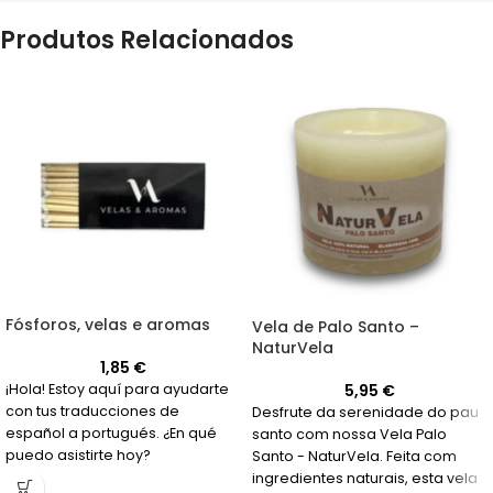
Produtos Relacionados
Fósforos, velas e aromas
Vela de Palo Santo –
NaturVela
1,85
€
5,95
€
¡Hola! Estoy aquí para ayudarte
con tus traducciones de
Desfrute da serenidade do pau
español a portugués. ¿En qué
santo com nossa Vela Palo
puedo asistirte hoy?
Santo - NaturVela. Feita com
ingredientes naturais, esta vela