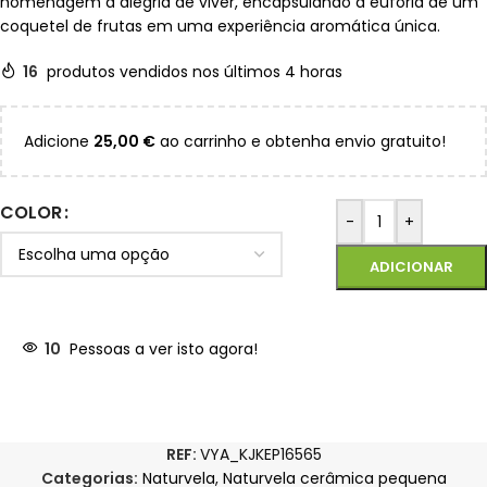
homenagem à alegria de viver, encapsulando a euforia de um
coquetel de frutas em uma experiência aromática única.
16
produtos vendidos nos últimos 4 horas
Adicione
25,00
€
ao carrinho e obtenha envio gratuito!
COLOR
-
+
ADICIONAR
10
Pessoas a ver isto agora!
REF:
VYA_KJKEP16565
Categorias:
Naturvela
,
Naturvela cerâmica pequena