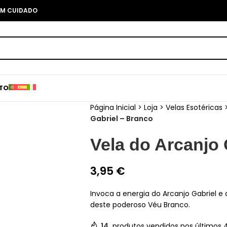
COM CUIDADO
TO
Página Inicial
>
Loja
>
Velas Esotéricas
Gabriel – Branco
Vela do Arcanjo 
3,95
€
Invoca a energia do Arcanjo Gabriel e
deste poderoso Véu Branco.
14
produtos vendidos nos últimos 