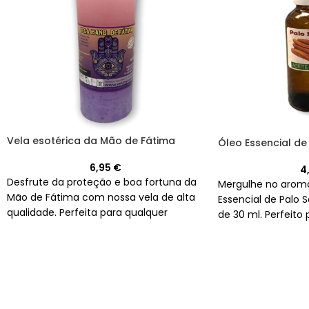
Vela esotérica da Mão de Fátima
Óleo Essencial de
6,95
€
4
Desfrute da proteção e boa fortuna da
Mergulhe no arom
Mão de Fátima com nossa vela de alta
Essencial de Palo 
qualidade. Perfeita para qualquer
de 30 ml. Perfeito
ambiente, com um aroma relaxante e
para uma aromater
envolvente.
espiritual.
Não é vá