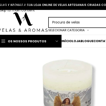
Skip to navigation
ELAS Y AROMAS A SUA LOJA ONLINE DE VELAS ARTESANAIS CRIADAS 
Skip to main content
SELECIONAR CATEGORIA
INÍCIO
LOJA
BLOGUE
CONTA
OS NOSSOS PRODUTOS