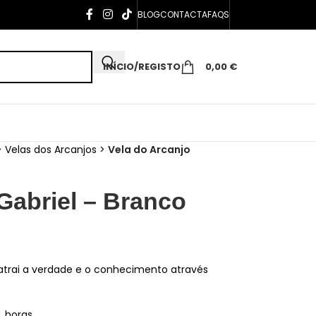
BLOG
CONTACTA
FAQS
INÍCIO/REGISTO
0,00
€
>
Velas dos Arcanjos
>
Vela do Arcanjo
Gabriel – Branco
 atrai a verdade e o conhecimento através
4 horas