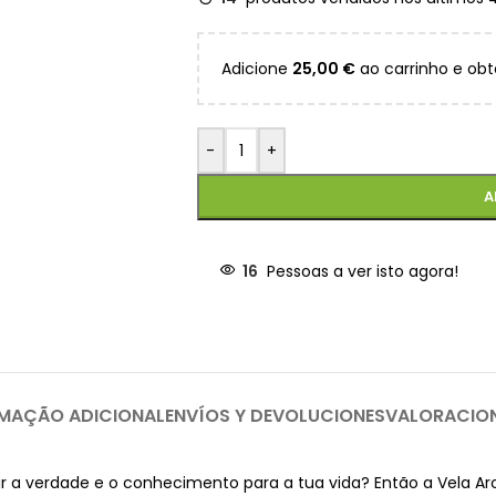
Adicione
25,00
€
ao carrinho e obt
-
+
A
16
Pessoas a ver isto agora!
MAÇÃO ADICIONAL
ENVÍOS Y DEVOLUCIONES
VALORACIO
trair a verdade e o conhecimento para a tua vida? Então a Vela 