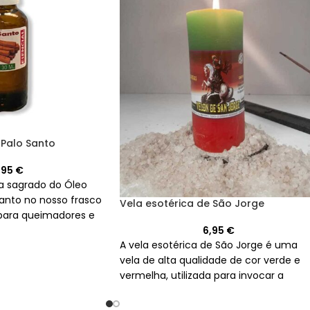
 Palo Santo
,95
€
a sagrado do Óleo
Santo no nosso frasco
Vela esotérica de São Jorge
 para queimadores e
apia relaxante e
6,95
€
A vela esotérica de São Jorge é uma
lido para criar velas.
vela de alta qualidade de cor verde e
vermelha, utilizada para invocar a
proteção e a força do santo guerreiro
em momentos difíceis.