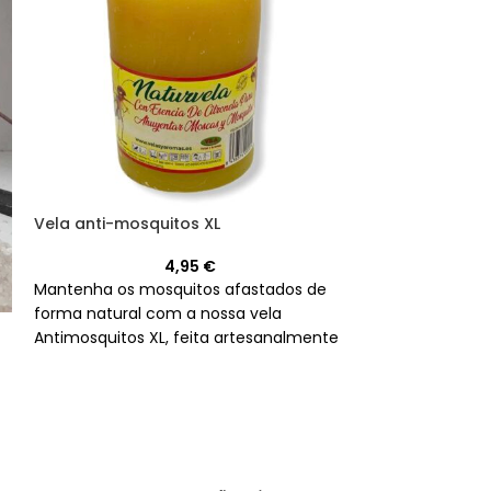
Vela anti-mosquitos XL
ESGOTADO
Pirâmide de me
4,95
€
Mantenha os mosquitos afastados de
forma natural com a nossa vela
A Pirâmide de 
Antimosquitos XL, feita artesanalmente
de pirâmide qu
em Espanha e com um aroma a
seu doce aroma
citronela que vai adorar.
Espanha, esta v
adicionar um t
elegância à sua