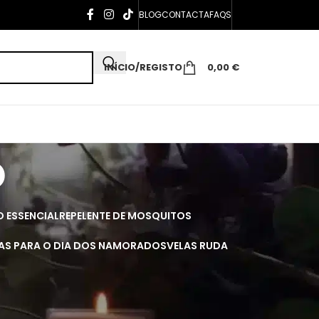
BLOG
CONTACTA
FAQS
INÍCIO/REGISTO
0,00
€
o
O ESSENCIAL
REPELENTE DE MOSQUITOS
AS PARA O DIA DOS NAMORADOS
VELAS RUDA
r
Todos