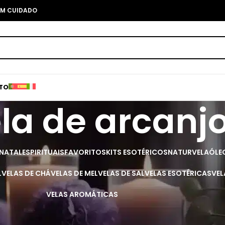
COM CUIDADO
TO
la de arcanj
 NATAL
ESPIRITUAIS
FAVORITOS
KITS ESOTÉRICOS
NATURVELA
ÓLE
L
VELAS DE CHÁ
VELAS DE MEL
VELAS DE SAL
VELAS ESOTÉRICAS
VEL
VELAS AROMÁTICAS
Mostra