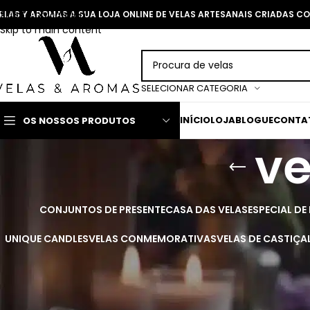
Skip to navigation
ELAS Y AROMAS A SUA LOJA ONLINE DE VELAS ARTESANAIS CRIADAS 
Skip to main content
SELECIONAR CATEGORIA
INÍCIO
LOJA
BLOGUE
CONTA
OS NOSSOS PRODUTOS
ve
CONJUNTOS DE PRESENTE
CASA DAS VELAS
ESPECIAL DE
UNIQUE CANDLES
VELAS CONMEMORATIVAS
VELAS DE CASTIÇA
Página Inicial
>
vela de arcanjo