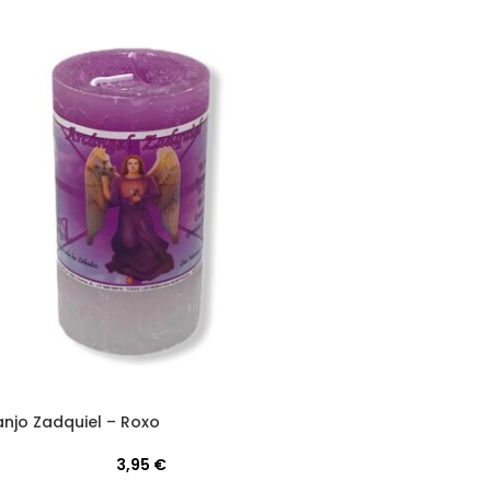
anjo Zadquiel – Roxo
3,95
€