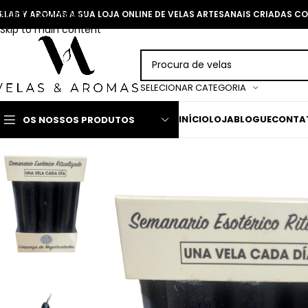
Skip to navigation
ELAS Y AROMAS A SUA LOJA ONLINE DE VELAS ARTESANAIS CRIADAS 
Skip to main content
SELECIONAR CATEGORIA
INÍCIO
LOJA
BLOGUE
CONTA
OS NOSSOS PRODUTOS