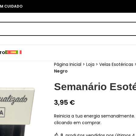
COM CUIDADO
TO
Página Inicial
>
Loja
>
Velas Esotéricas
Negro
Semanário Esoté
3,95
€
Reinicia a tua energia semanalmente
clicando em comprar.
8
produtos vendidos nos últimos 4