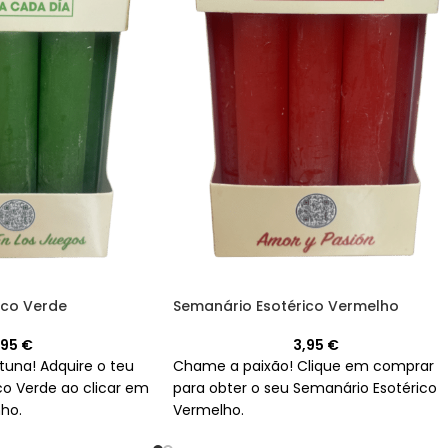
ico Verde
Semanário Esotérico Vermelho
,95
€
3,95
€
tuna! Adquire o teu
Chame a paixão! Clique em comprar
co Verde ao clicar em
para obter o seu Semanário Esotérico
nho.
Vermelho.