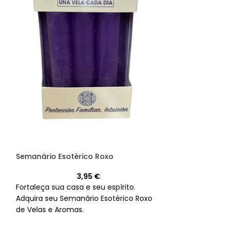
Semanário Esotérico Roxo
Semanário Esot
3,95
€
Fortaleça sua casa e seu espírito.
Viva com vitali
Adquira seu Semanário Esotérico Roxo
Adquira hoje o 
de Velas e Aromas.
Laranja.