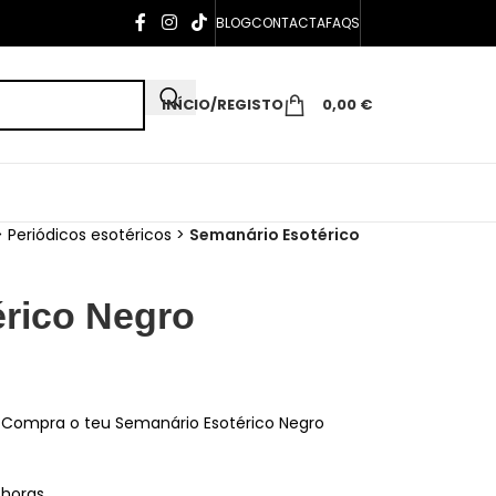
BLOG
CONTACTA
FAQS
INÍCIO/REGISTO
0,00
€
>
Periódicos esotéricos
>
Semanário Esotérico
rico Negro
. Compra o teu Semanário Esotérico Negro
 horas