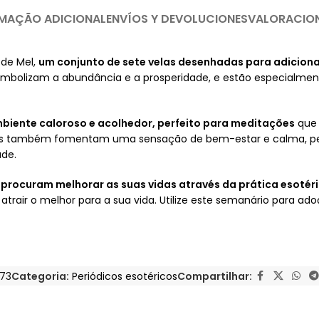
MAÇÃO ADICIONAL
ENVÍOS Y DEVOLUCIONES
VALORACIO
 de Mel,
um conjunto de sete velas desenhadas para adicionar
 simbolizam a abundância e a prosperidade, e estão especialme
biente caloroso e acolhedor, perfeito para meditações
que 
mas também fomentam uma sensação de bem-estar e calma, per
úde.
 procuram melhorar as suas vidas através da prática esotér
rair o melhor para a sua vida. Utilize este semanário para adoç
73
Categoria:
Periódicos esotéricos
Compartilhar: