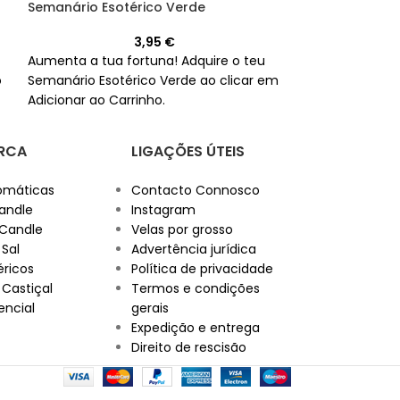
Semanário Esotérico Verde
Semanário Eso
3,95
€
Aumenta a tua fortuna! Adquire o teu
Chame a paixão
o
Semanário Esotérico Verde ao clicar em
para obter o se
Adicionar ao Carrinho.
Vermelho.
RCA
LIGAÇÕES ÚTEIS
omáticas
Contacto Connosco
andle
Instagram
 Candle
Velas por grosso
 Sal
Advertência jurídica
éricos
Política de privacidade
 Castiçal
Termos e condições
encial
gerais
Expedição e entrega
Direito de rescisão