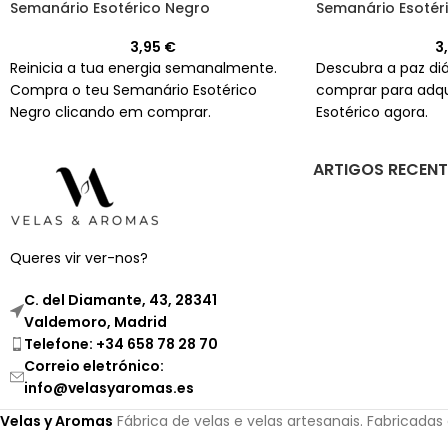
Semanário Esotérico Negro
Semanário Esotér
3,95
€
3
Reinicia a tua energia semanalmente.
Descubra a paz diá
Compra o teu Semanário Esotérico
comprar para adqu
Negro clicando em comprar.
Esotérico agora.
ARTIGOS RECENT
Queres vir ver-nos?
C. del Diamante, 43, 28341
Valdemoro, Madrid
Telefone: +34 658 78 28 70
Correio eletrónico:
info@velasyaromas.es
Velas y Aromas
Fábrica de velas e velas artesanais. Fabricada