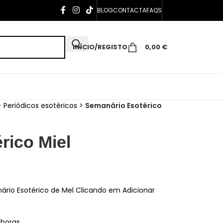
BLOG
CONTACTA
FAQS
INÍCIO/REGISTO
0,00
€
>
Periódicos esotéricos
>
Semanário Esotérico
rico Miel
ário Esotérico de Mel Clicando em Adicionar
 horas