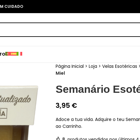
COM CUIDADO
TO
Página Inicial
>
Loja
>
Velas Esotéricas
Miel
Semanário Esoté
3,95
€
Adoce a tua vida. Adquire o teu Seman
ao Carrinho.
8
produtos vendidos nos últimos 4