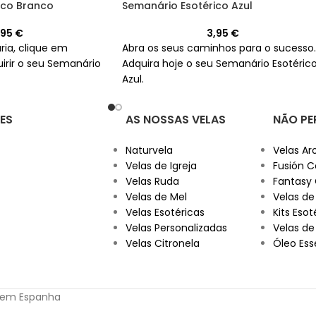
ico Branco
Semanário Esotérico Azul
,95
€
3,95
€
ria, clique em
Abra os seus caminhos para o sucesso.
irir o seu Semanário
Adquira hoje o seu Semanário Esotéric
Azul.
ES
AS NOSSAS VELAS
NÃO PE
Naturvela
Velas Ar
Velas de Igreja
Fusión C
Velas Ruda
Fantasy
Velas de Mel
Velas de
Velas Esotéricas
Kits Esot
Velas Personalizadas
Velas de
Velas Citronela
Óleo Ess
s em Espanha