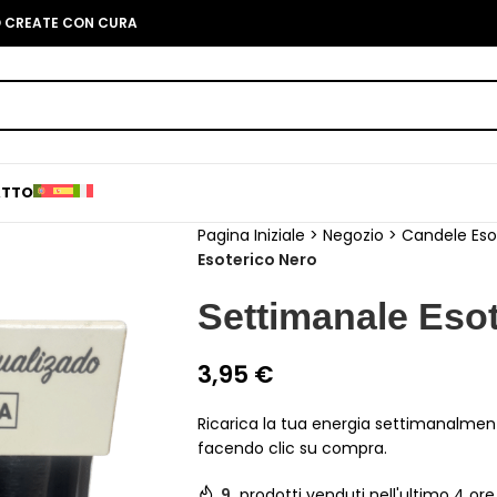
O CREATE CON CURA
ATTO
Pagina Iniziale
>
Negozio
>
Candele Eso
Esoterico Nero
Settimanale Eso
3,95
€
Ricarica la tua energia settimanalment
facendo clic su compra.
9
prodotti venduti nell'ultimo 4 ore