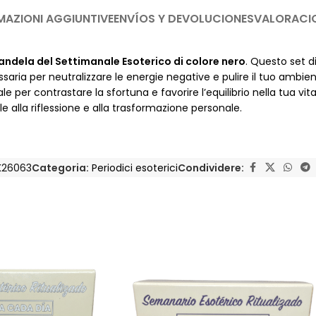
MAZIONI AGGIUNTIVE
ENVÍOS Y DEVOLUCIONES
VALORACI
candela del Settimanale Esoterico di colore nero
. Questo set d
aria per neutralizzare le energie negative e pulire il tuo ambien
per contrastare la sfortuna e favorire l’equilibrio nella tua vit
alla riflessione e alla trasformazione personale.
K26063
Categoria:
Periodici esoterici
Condividere: