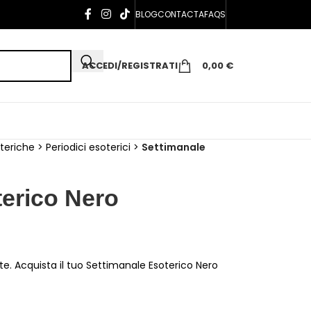
BLOG
CONTACTA
FAQS
ACCEDI/REGISTRATI
0,00
€
teriche
>
Periodici esoterici
>
Settimanale
terico Nero
e. Acquista il tuo Settimanale Esoterico Nero