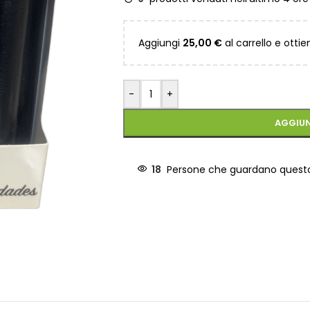
Aggiungi
25,00
€
al carrello e ottie
-
+
AGGIUN
18
Persone che guardano ques