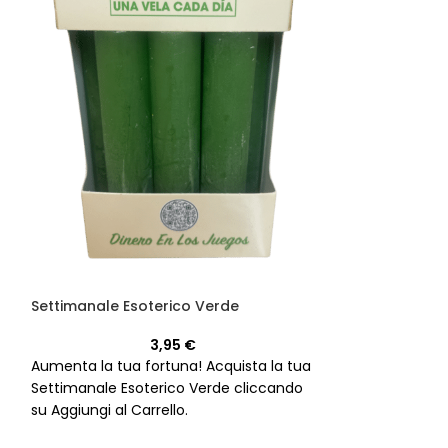
Settimanale Esoterico Verde
Settimanale Eso
3,95
€
Aumenta la tua fortuna! Acquista la tua
Rafforza la tua c
Settimanale Esoterico Verde cliccando
Acquista il tuo 
su Aggiungi al Carrello.
Viola di Candele