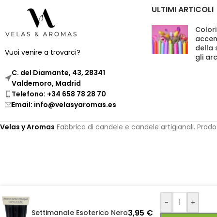
ULTIMI ARTICOLI
Colori
accen
della
Vuoi venire a trovarci?
gli ar
C. del Diamante, 43, 28341
Valdemoro, Madrid
Telefono: +34 658 78 28 70
Email: info@velasyaromas.es
Velas y Aromas
Fabbrica di candele e candele artigianali. Prod
-
+
3,95
€
Settimanale Esoterico Nero