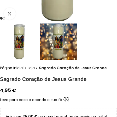
Clique para ampliar
Página Inicial
>
Loja
>
Sagrado Coração de Jesus Grande
Sagrado Coração de Jesus Grande
4,95
€
Leve para casa e acenda a sua fé 👇👇
Adicione
25,00
€
ao carrinho e obtenha envio gratuito!