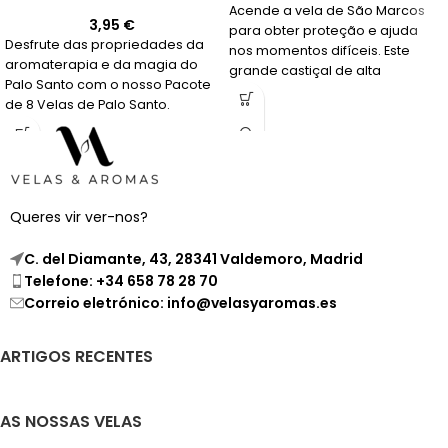
Acende a vela de São Marcos
3,95
€
para obter proteção e ajuda
Desfrute das propriedades da
nos momentos difíceis. Este
aromaterapia e da magia do
grande castiçal de alta
Palo Santo com o nosso Pacote
qualidade em branco e
de 8 Velas de Palo Santo.
vermelho é ideal para aqueles
Compre já!
que procuram justiça em um
caso legal ou proteção contra a
inveja e o mau-olhado. Pede a
São Marcos que interceda por ti
e te conceda a proteção que
Queres vir ver-nos?
precisas.
C. del Diamante, 43, 28341 Valdemoro, Madrid
Telefone: +34 658 78 28 70
Correio eletrónico: info@velasyaromas.es
ARTIGOS RECENTES
AS NOSSAS VELAS