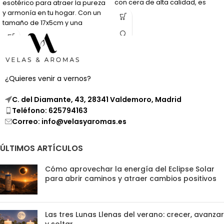
con cera de alta calidad, es
esotérico para atraer la pureza
perfecto para tus peticiones
y armonía en tu hogar. Con un
más importantes.
tamaño de 17x5cm y una
duración de 50 horas, crea un
ambiente acogedor y
equilibrado.
¿Quieres venir a vernos?
C. del Diamante, 43, 28341 Valdemoro, Madrid
Teléfono: 625794163
Correo: info@velasyaromas.es
ÚLTIMOS ARTÍCULOS
Cómo aprovechar la energía del Eclipse Solar
para abrir caminos y atraer cambios positivos
Las tres Lunas Llenas del verano: crecer, avanzar