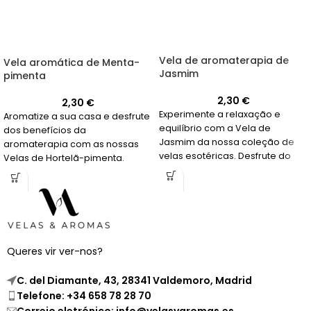
Vela de aromaterapia de
Vela aromática de Menta-
Jasmim
pimenta
2,30
€
2,30
€
Experimente a relaxação e
Aromatize a sua casa e desfrute
equilíbrio com a Vela de
dos benefícios da
Jasmim da nossa coleção de
aromaterapia com as nossas
velas esotéricas. Desfrute do
Velas de Hortelã-pimenta.
seu aroma cativante e duração
Duram até 20 horas e são ideais
de 20 horas.
para fins esotéricos.
Queres vir ver-nos?
C. del Diamante, 43, 28341 Valdemoro, Madrid
Telefone: +34 658 78 28 70
Correio eletrónico: info@velasyaromas.es