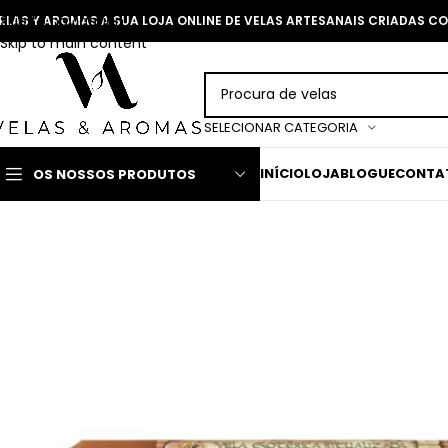
Skip to navigation
ELAS Y AROMAS A SUA LOJA ONLINE DE VELAS ARTESANAIS CRIADAS 
Skip to main content
SELECIONAR CATEGORIA
INÍCIO
LOJA
BLOGUE
CONTA
OS NOSSOS PRODUTOS