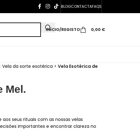
BLOG
CONTACTA
FAQS
INÍCIO/REGISTO
0,00
€
>
Vela da sorte esotérica
>
Vela Esotérica de
e Mel.
 aos seus rituais com as nossas velas
decisões importantes e encontrar clareza no