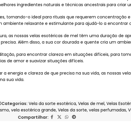
melhores ingredientes naturais e técnicas ancestrais para criar 
es, tornando-o ideal para rituais que requerem concentração e
ambiente relaxante e estimulante para ajudá-lo a encontrar a
ura, as nossas velas esotéricas de mel têm uma duração de a
e precisa. Além disso, a sua cor dourada e quente cria um ambi
editação, para encontrar clareza em situações difíceis, para to
s de amor e suavizar situações difíceis.
 a energia e clareza de que precisa na sua vida, as nossas vela
na sua vida.
0
Categorias:
Vela da sorte esotérica
,
Velas de mel
,
Velas Esotér
ismo
,
vela esotérica grande
,
Velas da sorte
,
velas perfumadas
,
V
Compartilhar: