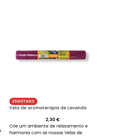
ESGOTADO
ESGOTADO
Vela de aroma
Vela de aromaterapia de Lavanda
2,30
€
Desfrute da es
Crie um ambiente de relaxamento e
a
casa com nossa
harmonia com as nossas Velas de