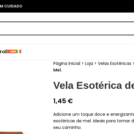
COM CUIDADO
TO
Página Inicial
>
Loja
>
Velas Esotéricas
Mel.
Vela Esotérica d
1,45
€
Adicione um toque doce e energizante
esotéricas de mel. Ideais para tomar 
seu caminho.