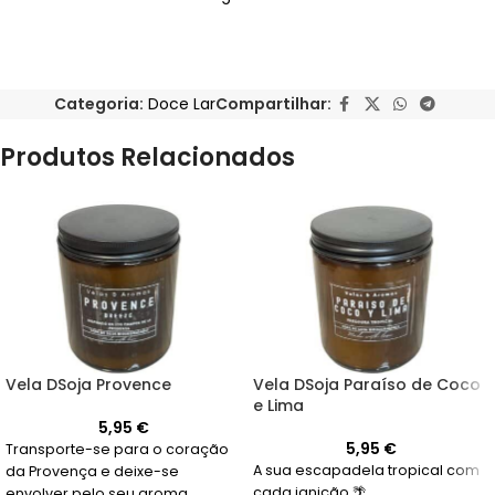
Categoria:
Doce Lar
Compartilhar:
Produtos Relacionados
Vela DSoja Provence
Vela DSoja Paraíso de Coco
e Lima
5,95
€
5,95
€
Transporte-se para o coração
A sua escapadela tropical com
da Provença e deixe-se
cada ignição 🌴
envolver pelo seu aroma