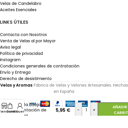
Velas de Candelabro
Aceites Esenciales
LINKS ÚTILES
Contacta con Nosotros
Venta de Velas al por Mayor
Aviso legal
Política de privacidad
Instagram
Condiciones generales de contratación
Envío y Entrega
Derecho de desistimiento
Velas y Aromas
Fábrica de Velas y Velones Artesanales. Hechas
en España
Vela DSoja
AÑADIR 
5,95
€
Tentación de
-
+
Tienda
Carrito
Mi Cuenta
CARRI
Lima