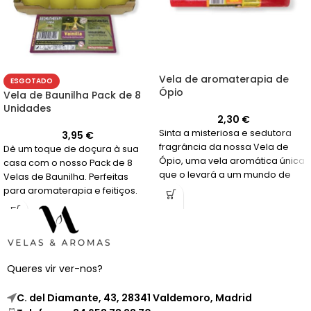
Vela de aromaterapia de
ESGOTADO
Ópio
Vela de Baunilha Pack de 8
Unidades
2,30
€
Sinta a misteriosa e sedutora
3,95
€
fragrância da nossa Vela de
Dê um toque de doçura à sua
Ópio, uma vela aromática única
casa com o nosso Pack de 8
que o levará a um mundo de
Velas de Baunilha. Perfeitas
sensações intensas e
para aromaterapia e feitiços.
relaxantes.
Compre agora!
Queres vir ver-nos?
C. del Diamante, 43, 28341 Valdemoro, Madrid