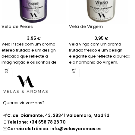
Vela de Peixes
Vela de Virgem
3,95
€
3,95
€
Vela Pisces com um aroma
Vela Virgo com um aroma
etéreo frutado e um design
frutado fresco e um design
delicado que reflecte a
elegante que reflecte a pureza
imaginação e os sonhos de
e a harmonia do Virgem.
Peixes. Mergulhe na magia!
Equilibre o seu ambiente!
Queres vir ver-nos?
C. del Diamante, 43, 28341 Valdemoro, Madrid
Telefone: +34 658 78 28 70
Correio eletrónico: info@velasyaromas.es