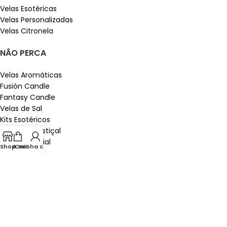
Velas Esotéricas
Velas Personalizadas
Velas Citronela
NÃO PERCA
Velas Aromáticas
Fusión Candle
Fantasy Candle
Velas de Sal
Kits Esotéricos
Velas de Castiçal
Óleo Essencial
Shop
A minha conta
Cart
LIGAÇÕES ÚTEIS
Contacto Connosco
Instagram
Velas por grosso
Advertência jurídica