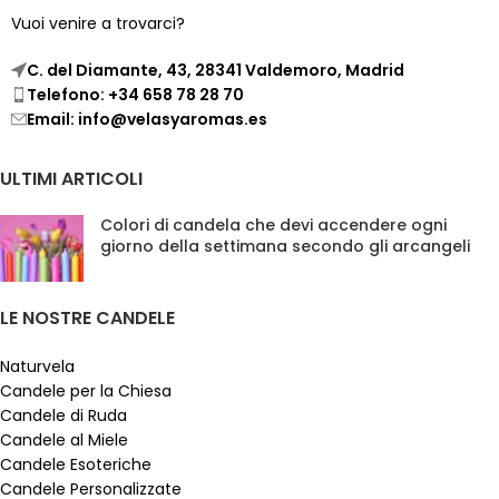
caracteres. ¡Estoy listo para
Vuoi venire a trovarci?
comenzar!
C. del Diamante, 43, 28341 Valdemoro, Madrid
Telefono: +34 658 78 28 70
Email: info@velasyaromas.es
ULTIMI ARTICOLI
Colori di candela che devi accendere ogni
giorno della settimana secondo gli arcangeli
LE NOSTRE CANDELE
Naturvela
Candele per la Chiesa
Candele di Ruda
Candele al Miele
Candele Esoteriche
Candele Personalizzate