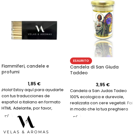
ESAURITO
Fiammiferi, candele e
Candela di San Giuda
profumi
Taddeo
1,85
€
3,95
€
¡Hola! Estoy aquí para ayudarte
Candela a San Judas Tadeo
con tus traducciones de
100% ecologica e durevole,
español a italiano en formato
realizzata con cere vegetali. Fai
HTML. Adelante, por favor,
in modo che la tua preghiera
envíame el texto que necesitas
arrivi con ancora più forza!
traducir y yo me encargaré de
hacerlo de manera precisa y sin
aumentar el número de