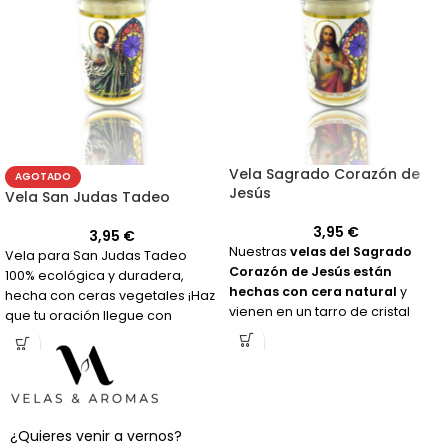
Vela Sagrado Corazón de
AGOTADO
Jesús
Vela San Judas Tadeo
3,95
€
3,95
€
Nuestras
velas del Sagrado
Vela para San Judas Tadeo
Corazón de Jesús están
100% ecológica y duradera,
hechas con cera natural
y
hecha con ceras vegetales ¡Haz
vienen en un tarro de cristal
que tu oración llegue con
reutilizable. ¡Haz tu pedido ahora
mucha más fuerza!
y eleva tus oraciones!
¿Quieres venir a vernos?