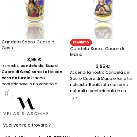
Candela Sacro Cuore di
ESAURITO
Gesù
Candela Sacro Cuore di
Maria
3,95
€
Le nostre
candele del Sacro
3,95
€
Cuore di Gesù sono fatte con
Accendi la nostra Candela del
cera naturale
e sono
Sacro Cuore di Maria e fai le tue
confezionate in un vasetto di
richieste. Realizzata con cere
vetro riutilizzabile. Effettua il tuo
naturali e confezionata in un
ordine ora e innalza le tue
barattolo di vetro ecologico che
preghiere!
puoi riutilizzare, poiché non
lascia residui.
Vuoi venire a trovarci?