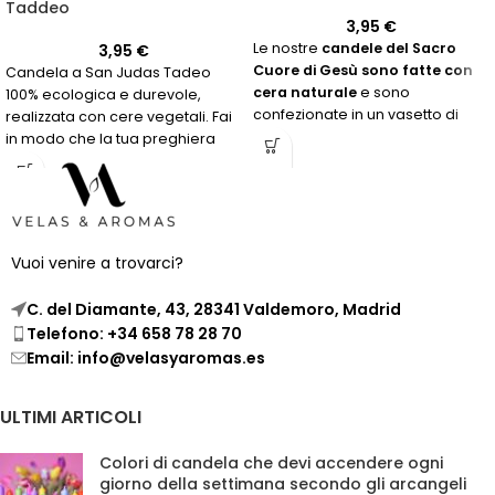
Taddeo
3,95
€
Le nostre
candele del Sacro
3,95
€
Cuore di Gesù sono fatte con
Candela a San Judas Tadeo
cera naturale
e sono
100% ecologica e durevole,
confezionate in un vasetto di
realizzata con cere vegetali. Fai
vetro riutilizzabile. Effettua il tuo
in modo che la tua preghiera
ordine ora e innalza le tue
arrivi con ancora più forza!
preghiere!
Vuoi venire a trovarci?
C. del Diamante, 43, 28341 Valdemoro, Madrid
Telefono: +34 658 78 28 70
Email: info@velasyaromas.es
ULTIMI ARTICOLI
Colori di candela che devi accendere ogni
giorno della settimana secondo gli arcangeli