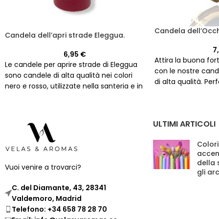
Candela dell’Occh
Candela dell’apri strade Eleggua.
7
6,95
€
Attira la buona for
Le candele per aprire strade di Eleggua
con le nostre cande
sono candele di alta qualità nei colori
di alta qualità. Pe
nero e rosso, utilizzate nella santeria e in
riempire la tua cas
altre tradizioni spirituali per connettersi
con l'energia protettiva e guida
dell'orisha Eleggua.
ULTIMI ARTICOLI
Colori
accen
della
Vuoi venire a trovarci?
gli ar
C. del Diamante, 43, 28341
Valdemoro, Madrid
Telefono: +34 658 78 28 70