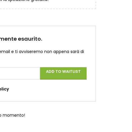
mente esaurito.
 email e ti avviseremo non appena sarà di
ADD TO WAITLIST
olicy
to momento!