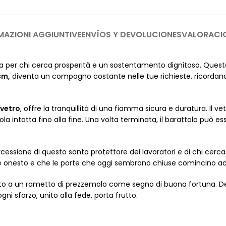
MAZIONI AGGIUNTIVE
ENVÍOS Y DEVOLUCIONES
VALORACI
za per chi cerca prosperità e un sostentamento dignitoso. Ques
cm,
diventa un compagno costante nelle tue richieste, ricordand
 vetro
, offre la tranquillità di una fiamma sicura e duratura. Il 
intatta fino alla fine. Una volta terminata, il barattolo può esse
ercessione di questo santo protettore dei lavoratori e di chi cer
o e onesto e che le porte che oggi sembrano chiuse comincino ad 
o a un rametto di prezzemolo come segno di buona fortuna. Decid
gni sforzo, unito alla fede, porta frutto.