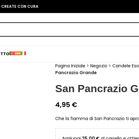
O CREATE CON CURA
ATTO
Pagina Iniziale
>
Negozio
>
Candele Eso
Pancrazio Grande
San Pancrazio 
4,95
€
Che la fiamma di San Pancrazio ti apra
Aggiungi
25,00
€
al carrello e ottie