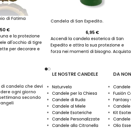
io di Fatima
Candela di San Expedito.
,50
€
6,95
€
tuna e la protezione
Accendi la candela esoterica di San
le all'occhio di tigre
Expedito e attira la sua protezione e
rfette per decorare e
forza nei momenti di bisogno. Acquista
a di energia positiva.
la tua e scopri di più su questa potente
candela colorata di rosso e verde!
LE NOSTRE CANDELE
DA NON
 di candela che devi
Naturvela
Candele
dere ogni giorno
Candele per la Chiesa
Fusión C
 settimana secondo
Candele di Ruda
Fantasy
cangeli
Candele al Miele
Candele 
Candele Esoteriche
Kit Esoter
Candele Personalizzate
Candele 
Candele alla Citronella
Olio Esse