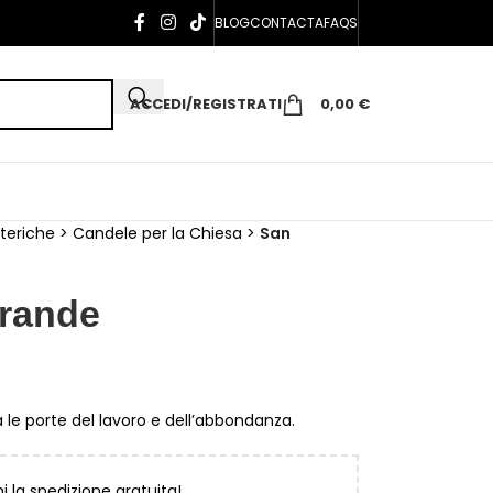
BLOG
CONTACTA
FAQS
ACCEDI/REGISTRATI
0,00
€
teriche
>
Candele per la Chiesa
>
San
Grande
 le porte del lavoro e dell’abbondanza.
ni la spedizione gratuita!