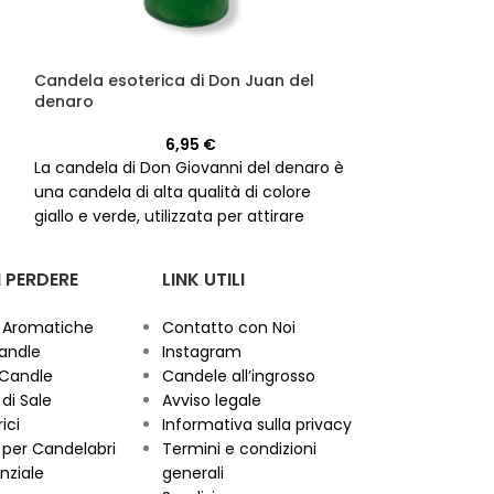
Vela Pomba gi
Candela esoterica di Don Juan del
denaro
Scatena la pass
6,95
€
candela esoteri
La candela di Don Giovanni del denaro è
candela di ottim
una candela di alta qualità di colore
e nero. Invoca l'
giallo e verde, utilizzata per attirare
femminile e ott
prosperità e successo finanziario nella
desideri nella t
vita.
 PERDERE
LINK UTILI
 Aromatiche
Contatto con Noi
andle
Instagram
 Candle
Candele all’ingrosso
di Sale
Avviso legale
ici
Informativa sulla privacy
per Candelabri
Termini e condizioni
nziale
generali