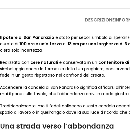
DESCRIZIONE
INFOR
Il
potere di San Pancrazio
è stato per secoli simbolo di speran
durata di
100 ore e un’altezza
di
18 cm per una larghezza di 6 
c’era solo incertezza.
Realizzata con
cere naturali
e conservata in un
contenitore di
simboleggia anche la fermezza della tua preghiera, conservandola 
fede in un gesto rispettoso nei confronti del creato.
Accendere la candela di San Pancrazio significa affidarsi all’int
mai il pane sulla tavola, che l’abbondanza arrivi in modo giust
Tradizionalmente, molti fedeli collocano questa candela accant
spazio di lavoro o in quell’angolo dove la sua luce ti ricorda che o
Una strada verso l’abbondanza