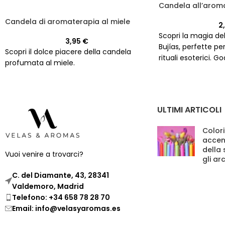
Candela all’aroma
Candela di aromaterapia al miele
2
Scopri la magia de
3,95
€
Bujías, perfette p
Scopri il dolce piacere della candela
rituali esoterici. God
profumata al miele.
profumo di miele me
oltre 20 ore.
ULTIMI ARTICOLI
Colori
accen
della
Vuoi venire a trovarci?
gli ar
C. del Diamante, 43, 28341
Valdemoro, Madrid
Telefono: +34 658 78 28 70
Email: info@velasyaromas.es