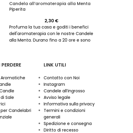
Candela profu
Candela all’aromaterapia alla Menta
Piperita
2,30
€
Scopri il dolce e
Profuma la tua casa e goditi i benefici
d'arancio con l
dell'aromaterapia con le nostre Candele
di Azahar, idea
alla Menta. Durano fino a 20 ore e sono
rituali esoteric
ideali per scopi esoterici.
r
per più di 20 ore
 PERDERE
LINK UTILI
 Aromatiche
Contatto con Noi
andle
Instagram
 Candle
Candele all’ingrosso
di Sale
Avviso legale
ici
Informativa sulla privacy
per Candelabri
Termini e condizioni
nziale
generali
Spedizione e consegna
Diritto di recesso