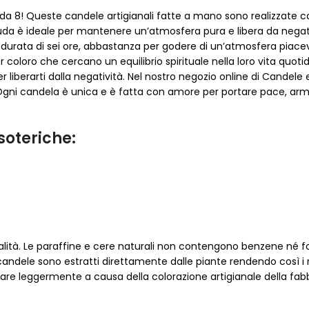
e da 8! Queste candele artigianali fatte a mano sono realizzate co
a Ruda è ideale per mantenere un’atmosfera pura e libera da nega
 durata di sei ore, abbastanza per godere di un’atmosfera piacevol
 coloro che cercano un equilibrio spirituale nella loro vita quoti
r liberarti dalla negatività. Nel nostro negozio online di Candele 
 Ogni candela è unica e è fatta con amore per portare pace, armon
soteriche:
qualità. Le paraffine e cere naturali non contengono benzene né
andele sono estratti direttamente dalle piante rendendo così i nost
iare leggermente a causa della colorazione artigianale della fab