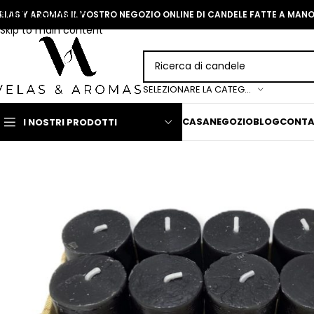
Skip to navigation
ELAS Y AROMAS IL VOSTRO NEGOZIO ONLINE DI CANDELE FATTE A MAN
Skip to main content
SELEZIONARE LA CATEGORIA
CASA
NEGOZIO
BLOG
CONT
I NOSTRI PRODOTTI