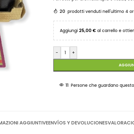
20
prodotti venduti nell'ultimo 4 o
Aggiungi
25,00
€
al carrello e ottie
-
+
AGGIUN
11
Persone che guardano quest
MAZIONI AGGIUNTIVE
ENVÍOS Y DEVOLUCIONES
VALORACI