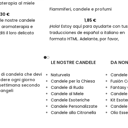
terapia al miele
Fiammiferi, candele e profumi
,30
€
1,85
€
lle nostre candele
¡Hola! Estoy aquí para ayudarte con tus
er aromaterapia e
traducciones de español a italiano en
iti il loro delicato
formato HTML. Adelante, por favor,
ntre ti rilassi per
envíame el texto que necesitas traduci
y yo me encargaré de hacerlo de
manera precisa y sin aumentar el
LE NOSTRE CANDELE
DA NON
número de caracteres. ¡Estoy listo para
comenzar!
 di candela che devi
Naturvela
Candele
dere ogni giorno
Candele per la Chiesa
Fusión C
 settimana secondo
Candele di Ruda
Fantasy
cangeli
Candele al Miele
Candele 
Candele Esoteriche
Kit Esoter
Candele Personalizzate
Candele 
Candele alla Citronella
Olio Esse