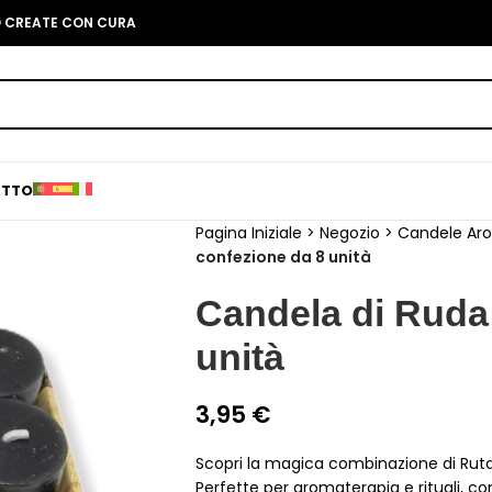
O CREATE CON CURA
ATTO
Pagina Iniziale
>
Negozio
>
Candele Ar
confezione da 8 unità
Candela di Ruda 
unità
3,95
€
Scopri la magica combinazione di Ruta 
Perfette per aromaterapia e rituali, c