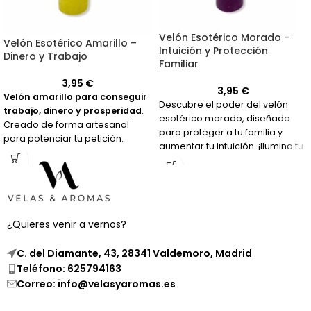
Velón Esotérico Morado –
Velón Esotérico Amarillo –
Intuición y Protección
Dinero y Trabajo
Familiar
3,95
€
3,95
€
Velón amarillo para conseguir
Descubre el poder del velón
trabajo, dinero y prosperidad
.
esotérico morado, diseñado
Creado de forma artesanal
para proteger a tu familia y
para potenciar tu petición.
aumentar tu intuición. ¡Ilumina tu
hogar con esta vela de 50
horas!
¿Quieres venir a vernos?
C. del Diamante, 43, 28341 Valdemoro, Madrid
Teléfono: 625794163
Correo: info@velasyaromas.es