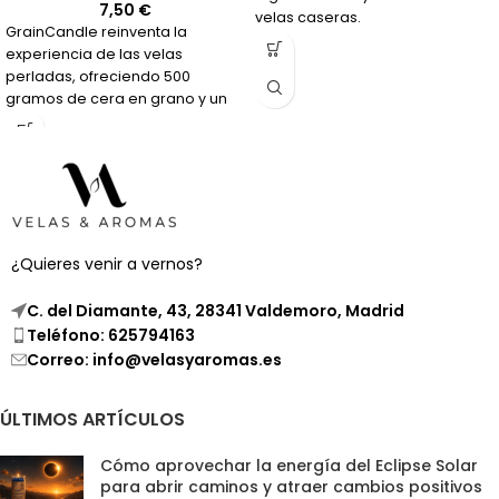
7,50
€
velas caseras.
GrainCandle reinventa la
experiencia de las velas
perladas, ofreciendo 500
gramos de cera en grano y un
paquete de 14 mechas de
diversos tamaños para que
puedas crear tu propia vela
perlada en el recipiente que
elijas. Este concepto único no
solo te permite personalizar tu
vela, sino que también integra la
¿Quieres venir a vernos?
belleza y singularidad de las
velas perladas en cualquier
C. del Diamante, 43, 28341 Valdemoro, Madrid
espacio, adaptándose a tu
Teléfono: 625794163
estilo y preferencias.
Correo: info@velasyaromas.es
ÚLTIMOS ARTÍCULOS
Cómo aprovechar la energía del Eclipse Solar
para abrir caminos y atraer cambios positivos