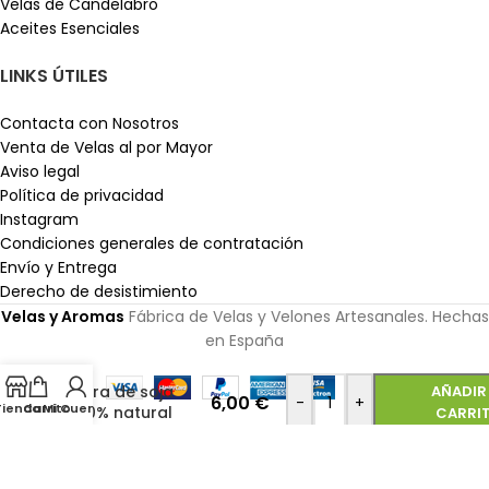
Velas de Candelabro
Aceites Esenciales
LINKS ÚTILES
Contacta con Nosotros
Venta de Velas al por Mayor
Aviso legal
Política de privacidad
Instagram
Condiciones generales de contratación
Envío y Entrega
Derecho de desistimiento
Velas y Aromas
Fábrica de Velas y Velones Artesanales. Hechas
en España
Cera de soja
AÑADIR
6,00
€
-
+
Tienda
Carrito
Mi Cuenta
100% natural
CARRI