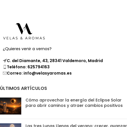
puedas crear tu propia vela
perlada en el recipiente que
elijas. Este concepto único no
solo te permite personalizar tu
vela, sino que también integra la
belleza y singularidad de las
velas perladas en cualquier
espacio, adaptándose a tu
¿Quieres venir a vernos?
estilo y preferencias.
C. del Diamante, 43, 28341 Valdemoro, Madrid
Teléfono: 625794163
Correo: info@velasyaromas.es
ÚLTIMOS ARTÍCULOS
Cómo aprovechar la energía del Eclipse Solar
para abrir caminos y atraer cambios positivos
Las tres Lunas Llenas del verano: crecer, avanzar