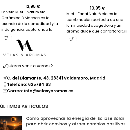
12,95
€
10,95
€
La vela Miel - NaturVela
Miel - Fanal NaturVela es la
Cerámica 3 Mechas es la
combinación perfecta de una
esencia de la comodidad y la
luminosidad acogedora y un
indulgencia, capturando la
aroma dulce que confortará tus
dulzura y la calidez en una
sentidos.
fragancia que durará por horas.
¿Quieres venir a vernos?
C. del Diamante, 43, 28341 Valdemoro, Madrid
Teléfono: 625794163
Correo: info@velasyaromas.es
ÚLTIMOS ARTÍCULOS
Cómo aprovechar la energía del Eclipse Solar
para abrir caminos y atraer cambios positivos