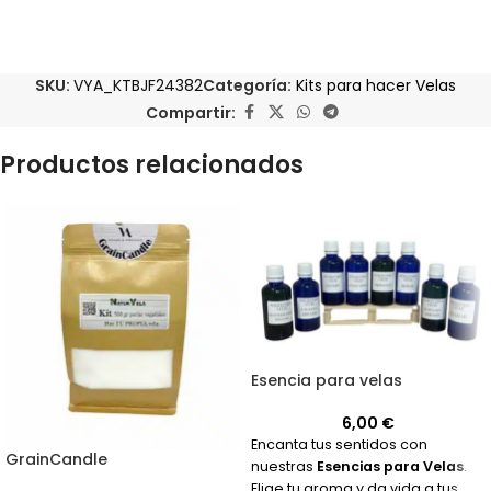
SKU:
VYA_KTBJF24382
Categoría:
Kits para hacer Velas
Compartir:
Productos relacionados
Esencia para velas
6,00
€
Encanta tus sentidos con
GrainCandle
nuestras
Esencias para Velas
.
Elige tu aroma y da vida a tus