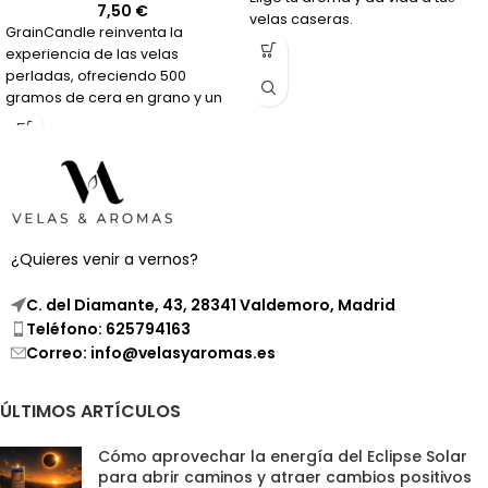
7,50
€
velas caseras.
GrainCandle reinventa la
experiencia de las velas
perladas, ofreciendo 500
gramos de cera en grano y un
paquete de 14 mechas de
diversos tamaños para que
puedas crear tu propia vela
perlada en el recipiente que
elijas. Este concepto único no
solo te permite personalizar tu
vela, sino que también integra la
¿Quieres venir a vernos?
belleza y singularidad de las
velas perladas en cualquier
C. del Diamante, 43, 28341 Valdemoro, Madrid
espacio, adaptándose a tu
Teléfono: 625794163
estilo y preferencias.
Correo: info@velasyaromas.es
ÚLTIMOS ARTÍCULOS
Cómo aprovechar la energía del Eclipse Solar
para abrir caminos y atraer cambios positivos