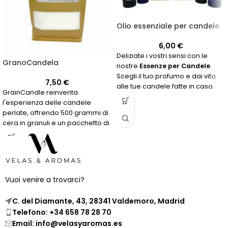
Olio essenziale per candele
6,00
€
Deliziate i vostri sensi con le
GranoCandela
nostre
Essenze per Candele
.
Scegli il tuo profumo e dai vita
7,50
€
alle tue candele fatte in casa.
GrainCandle reinventa
l'esperienza delle candele
perlate, offrendo 500 grammi di
cera in granuli e un pacchetto di
14 stoppini di varie dimensioni
per creare la tua candela
perlata nel contenitore che
preferisci. Questo concetto
unico ti consente di
Vuoi venire a trovarci?
personalizzare la tua candela e
integra la bellezza e l'unicità
C. del Diamante, 43, 28341 Valdemoro, Madrid
delle candele perlate in
Telefono: +34 658 78 28 70
qualsiasi ambiente, adattandosi
Email: info@velasyaromas.es
al tuo stile e preferenze.